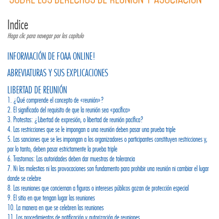
Indice
Haga clic para navegar por los capítulo
INFORMACIÓN DE FOAA ONLINE!
ABREVIATURAS Y SUS EXPLICACIONES
LIBERTAD DE REUNIÓN
1. ¿Qué comprende el concepto de «reunión»?
2. El significado del requisito de que la reunión sea «pacífica»
3. Protestas: ¿Libertad de expresión, o libertad de reunión pacífica?
4. Las restricciones que se le impongan a una reunión deben pasar una prueba triple
5. Las sanciones que se les impongan a los organizadores o participantes constituyen restricciones y,
por lo tanto, deben pasar estrictamente la prueba triple
6. Trastornos: Las autoridades deben dar muestras de tolerancia
7. Ni las molestias ni las provocaciones son fundamento para prohibir una reunión ni cambiar el lugar
donde se celebre
8. Las reuniones que conciernan a figuras o intereses públicos gozan de protección especial
9. El sitio en que tengan lugar las reuniones
10. La manera en que se celebren las reuniones
11. Los procedimientos de notificación y autorización de reuniones