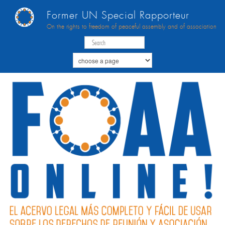
Former UN Special Rapporteur
On the rights to freedom of peaceful assembly and of association