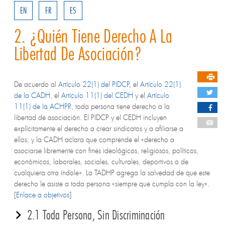
EN
FR
ES
2. ¿Quién Tiene Derecho A La
Libertad De Asociación?
De acuerdo al
Artículo 22(1) del PIDCP
, el
Artículo 22(1)
de la CADH
, el
Artículo 11(1) del CEDH
y el
Artículo
11(1) de la ACHPR
, toda persona tiene derecho a la
libertad de asociación. El PIDCP y el CEDH incluyen
explícitamente el derecho a crear sindicatos y a afiliarse a
ellos; y la CADH aclara que comprende el «derecho a
asociarse libremente con fines ideológicos, religiosos, políticos,
económicos, laborales, sociales, culturales, deportivos o de
cualquiera otra índole». La TADHP agrega la salvedad de que este
derecho le asiste a toda persona «siempre que cumpla con la ley».
[
Enlace a objetivos
]
2.1 Toda Persona, Sin Discriminación