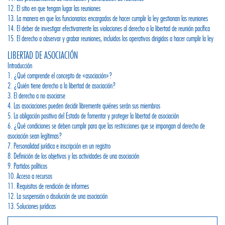
12. El sitio en que tengan lugar las reuniones
13. La manera en que los funcionarios encargados de hacer cumplir la ley gestionan las reuniones
14. El deber de investigar efectivamente las violaciones al derecho a la libertad de reunión pacífica
15. El derecho a observar y grabar reuniones, incluidos los operativos dirigidos a hacer cumplir la ley
LIBERTAD DE ASOCIACIÓN
Introducción
1. ¿Qué comprende el concepto de «asociación»?
2. ¿Quién tiene derecho a la libertad de asociación?
3. El derecho a no asociarse
4. Las asociaciones pueden decidir libremente quiénes serán sus miembros
5. La obligación positiva del Estado de fomentar y proteger la libertad de asociación
6. ¿Qué condiciones se deben cumplir para que las restricciones que se impongan al derecho de
asociación sean legítimas?
7. Personalidad jurídica e inscripción en un registro
8. Definición de los objetivos y las actividades de una asociación
9. Partidos políticos
10. Acceso a recursos
11. Requisitos de rendición de informes
12. La suspensión o disolución de una asociación
13. Soluciones jurídicas