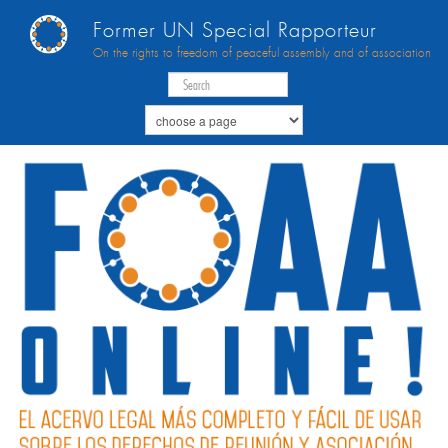
Former UN Special Rapporteur
On the rights to freedom of peaceful assembly and of association