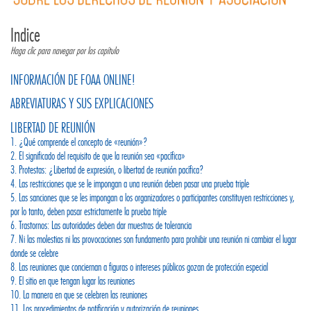
Indice
Haga clic para navegar por los capítulo
INFORMACIÓN DE FOAA ONLINE!
ABREVIATURAS Y SUS EXPLICACIONES
LIBERTAD DE REUNIÓN
1. ¿Qué comprende el concepto de «reunión»?
2. El significado del requisito de que la reunión sea «pacífica»
3. Protestas: ¿Libertad de expresión, o libertad de reunión pacífica?
4. Las restricciones que se le impongan a una reunión deben pasar una prueba triple
5. Las sanciones que se les impongan a los organizadores o participantes constituyen restricciones y,
por lo tanto, deben pasar estrictamente la prueba triple
6. Trastornos: Las autoridades deben dar muestras de tolerancia
7. Ni las molestias ni las provocaciones son fundamento para prohibir una reunión ni cambiar el lugar
donde se celebre
8. Las reuniones que conciernan a figuras o intereses públicos gozan de protección especial
9. El sitio en que tengan lugar las reuniones
10. La manera en que se celebren las reuniones
11. Los procedimientos de notificación y autorización de reuniones