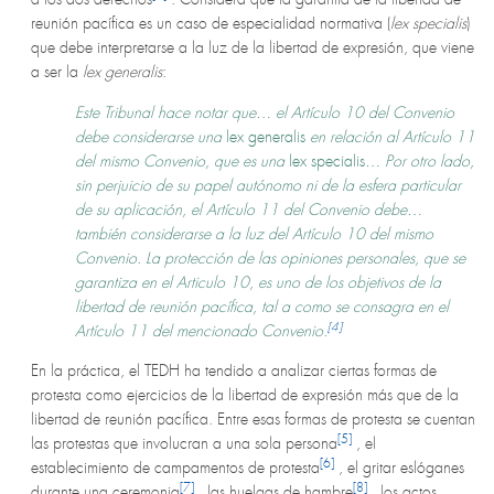
reunión pacífica es un caso de especialidad normativa (
lex specialis
)
que debe interpretarse a la luz de la libertad de expresión, que viene
a ser la
lex generalis
:
Este Tribunal hace notar que… el Artículo 10 del Convenio
debe considerarse una
lex generalis
en relación al Artículo 11
del mismo Convenio, que es una
lex specialis
… Por otro lado,
sin perjuicio de su papel autónomo ni de la esfera particular
de su aplicación, el Artículo 11 del Convenio debe…
también considerarse a la luz del Artículo 10 del mismo
Convenio. La protección de las opiniones personales, que se
garantiza en el Articulo 10, es uno de los objetivos de la
libertad de reunión pacífica, tal a como se consagra en el
[4]
Artículo 11 del mencionado Convenio.
En la práctica, el TEDH ha tendido a analizar ciertas formas de
protesta como ejercicios de la libertad de expresión más que de la
libertad de reunión pacífica. Entre esas formas de protesta se cuentan
[5]
las protestas que involucran a una sola persona
, el
[6]
establecimiento de campamentos de protesta
, el gritar eslóganes
[7]
[8]
durante una ceremonia
, las huelgas de hambre
, los actos