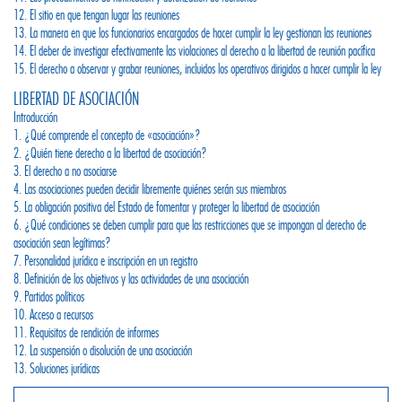
12. El sitio en que tengan lugar las reuniones
13. La manera en que los funcionarios encargados de hacer cumplir la ley gestionan las reuniones
14. El deber de investigar efectivamente las violaciones al derecho a la libertad de reunión pacífica
15. El derecho a observar y grabar reuniones, incluidos los operativos dirigidos a hacer cumplir la ley
LIBERTAD DE ASOCIACIÓN
Introducción
1. ¿Qué comprende el concepto de «asociación»?
2. ¿Quién tiene derecho a la libertad de asociación?
3. El derecho a no asociarse
4. Las asociaciones pueden decidir libremente quiénes serán sus miembros
5. La obligación positiva del Estado de fomentar y proteger la libertad de asociación
6. ¿Qué condiciones se deben cumplir para que las restricciones que se impongan al derecho de
asociación sean legítimas?
7. Personalidad jurídica e inscripción en un registro
8. Definición de los objetivos y las actividades de una asociación
9. Partidos políticos
10. Acceso a recursos
11. Requisitos de rendición de informes
12. La suspensión o disolución de una asociación
13. Soluciones jurídicas