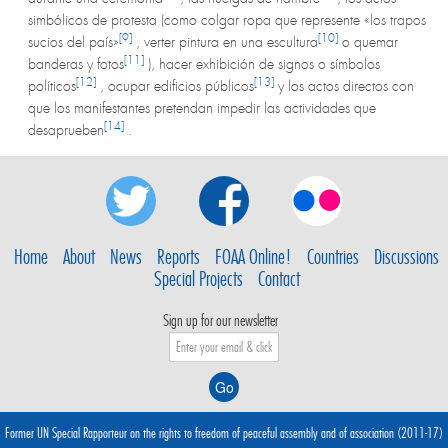
simbólicos de protesta (como colgar ropa que represente «los trapos
[9]
[10]
sucios del país»
, verter pintura en una escultura
o quemar
[11]
banderas y fotos
), hacer exhibición de signos o símbolos
[12]
[13]
políticos
, ocupar edificios públicos
y los actos directos con
que los manifestantes pretendan impedir las actividades que
[14]
desaprueben
.
Home
About
News
Reports
FOAA Online!
Countries
Discussions
Special Projects
Contact
Sign up for our newsletter
Former UN Special Rapporteur on the rights to freedom of peaceful assembly and of association (2011-17)