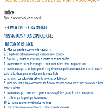
Indice
Haga clic para navegar por los capítulo
INFORMACIÓN DE FOAA ONLINE!
ABREVIATURAS Y SUS EXPLICACIONES
LIBERTAD DE REUNIÓN
1. ¿Qué comprende el concepto de «reunión»?
2. El significado del requisito de que la reunión sea «pacífica»
3. Protestas: ¿Libertad de expresión, o libertad de reunión pacífica?
4. Las restricciones que se le impongan a una reunión deben pasar una prueba triple
5. Las sanciones que se les impongan a los organizadores o participantes constituyen restricciones y,
por lo tanto, deben pasar estrictamente la prueba triple
6. Trastornos: Las autoridades deben dar muestras de tolerancia
7. Ni las molestias ni las provocaciones son fundamento para prohibir una reunión ni cambiar el lugar
donde se celebre
8. Las reuniones que conciernan a figuras o intereses públicos gozan de protección especial
9. El sitio en que tengan lugar las reuniones
10. La manera en que se celebren las reuniones
11. Los procedimientos de notificación y autorización de reuniones