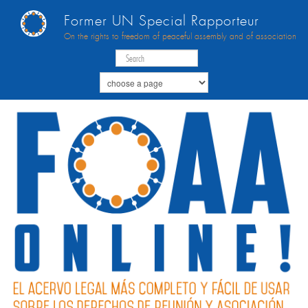
Former UN Special Rapporteur
On the rights to freedom of peaceful assembly and of association