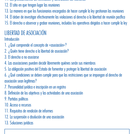
12. El sitio en que tengan lugar las reuniones
13. La manera en que los funcionarios encargados de hacer cumplir la ley gestionan las reuniones
14. El deber de investigar efectivamente las violaciones al derecho a la libertad de reunión pacífica
15. El derecho a observar y grabar reuniones, incluidos los operativos dirigidos a hacer cumplir la ley
LIBERTAD DE ASOCIACIÓN
Introducción
1. ¿Qué comprende el concepto de «asociación»?
2. ¿Quién tiene derecho a la libertad de asociación?
3. El derecho a no asociarse
4. Las asociaciones pueden decidir libremente quiénes serán sus miembros
5. La obligación positiva del Estado de fomentar y proteger la libertad de asociación
6. ¿Qué condiciones se deben cumplir para que las restricciones que se impongan al derecho de
asociación sean legítimas?
7. Personalidad jurídica e inscripción en un registro
8. Definición de los objetivos y las actividades de una asociación
9. Partidos políticos
10. Acceso a recursos
11. Requisitos de rendición de informes
12. La suspensión o disolución de una asociación
13. Soluciones jurídicas