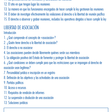
12. El sitio en que tengan lugar las reuniones
13. La manera en que los funcionarios encargados de hacer cumplir la ley gestionan las reuniones
14. El deber de investigar efectivamente las violaciones al derecho a la libertad de reunión pacífica
15. El derecho a observar y grabar reuniones, incluidos los operativos dirigidos a hacer cumplir la ley
LIBERTAD DE ASOCIACIÓN
Introducción
1. ¿Qué comprende el concepto de «asociación»?
2. ¿Quién tiene derecho a la libertad de asociación?
3. El derecho a no asociarse
4. Las asociaciones pueden decidir libremente quiénes serán sus miembros
5. La obligación positiva del Estado de fomentar y proteger la libertad de asociación
6. ¿Qué condiciones se deben cumplir para que las restricciones que se impongan al derecho de
asociación sean legítimas?
7. Personalidad jurídica e inscripción en un registro
8. Definición de los objetivos y las actividades de una asociación
9. Partidos políticos
10. Acceso a recursos
11. Requisitos de rendición de informes
12. La suspensión o disolución de una asociación
13. Soluciones jurídicas