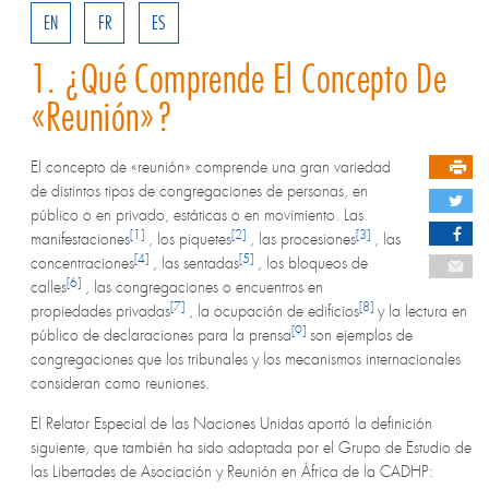
EN
FR
ES
1. ¿Qué Comprende El Concepto De
«reunión»?
El concepto de «reunión» comprende una gran variedad
de distintos tipos de congregaciones de personas, en
público o en privado, estáticas o en movimiento. Las
[1]
[2]
[3]
manifestaciones
, los piquetes
, las procesiones
, las
[4]
[5]
concentraciones
, las sentadas
, los bloqueos de
[6]
calles
, las congregaciones o encuentros en
[7]
[8]
propiedades privadas
, la ocupación de edificios
y la lectura en
[9]
público de declaraciones para la prensa
son ejemplos de
congregaciones que los tribunales y los mecanismos internacionales
consideran como reuniones.
El Relator Especial de las Naciones Unidas aportó la definición
siguiente, que también ha sido adoptada por el Grupo de Estudio de
las Libertades de Asociación y Reunión en África de la CADHP: