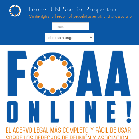
Former UN Special Rapporteur
On the rights to freedom of peaceful assembly and of association