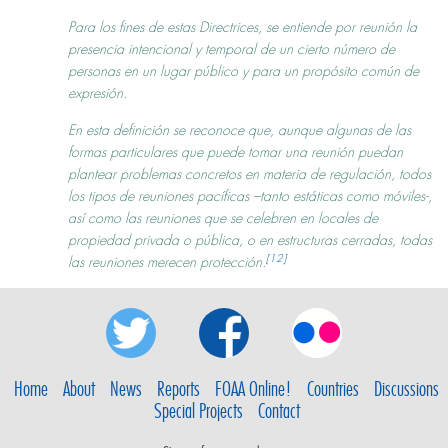
Para los fines de estas Directrices, se entiende por reunión la
presencia intencional y temporal de un cierto número de
personas en un lugar público y para un propósito común de
expresión.
En esta definición se reconoce que, aunque algunas de las
formas particulares que puede tomar una reunión puedan
plantear problemas concretos en materia de regulación, todos
los tipos de reuniones pacíficas –tanto estáticas como móviles-,
así como las reuniones que se celebren en locales de
propiedad privada o pública, o en estructuras cerradas, todas
[12]
las reuniones merecen protección.
Home
About
News
Reports
FOAA Online!
Countries
Discussions
Special Projects
Contact