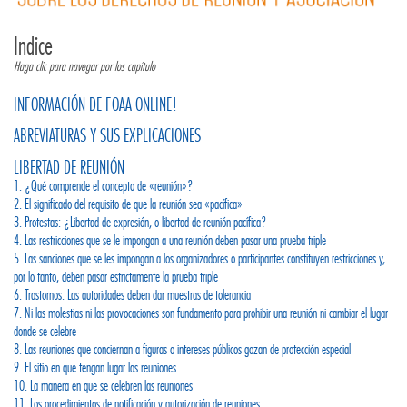
Indice
Haga clic para navegar por los capítulo
INFORMACIÓN DE FOAA ONLINE!
ABREVIATURAS Y SUS EXPLICACIONES
LIBERTAD DE REUNIÓN
1. ¿Qué comprende el concepto de «reunión»?
2. El significado del requisito de que la reunión sea «pacífica»
3. Protestas: ¿Libertad de expresión, o libertad de reunión pacífica?
4. Las restricciones que se le impongan a una reunión deben pasar una prueba triple
5. Las sanciones que se les impongan a los organizadores o participantes constituyen restricciones y,
por lo tanto, deben pasar estrictamente la prueba triple
6. Trastornos: Las autoridades deben dar muestras de tolerancia
7. Ni las molestias ni las provocaciones son fundamento para prohibir una reunión ni cambiar el lugar
donde se celebre
8. Las reuniones que conciernan a figuras o intereses públicos gozan de protección especial
9. El sitio en que tengan lugar las reuniones
10. La manera en que se celebren las reuniones
11. Los procedimientos de notificación y autorización de reuniones