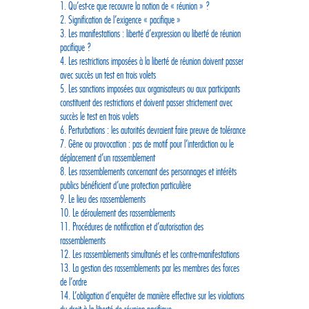
1. Qu’est-ce que recouvre la notion de « réunion » ?
2. Signification de l’exigence « pacifique »
3. Les manifestations : liberté d’expression ou liberté de réunion
pacifique ?
4. Les restrictions imposées à la liberté de réunion doivent passer
avec succès un test en trois volets
5. Les sanctions imposées aux organisateurs ou aux participants
constituent des restrictions et doivent passer strictement avec
succès le test en trois volets
6. Perturbations : les autorités devraient faire preuve de tolérance
7. Gêne ou provocation : pas de motif pour l’interdiction ou le
déplacement d’un rassemblement
8. Les rassemblements concernant des personnages et intérêts
publics bénéficient d’une protection particulière
9. Le lieu des rassemblements
10. Le déroulement des rassemblements
11. Procédures de notification et d’autorisation des
rassemblements
12. Les rassemblements simultanés et les contre-manifestations
13. La gestion des rassemblements par les membres des forces
de l’ordre
14. L’obligation d’enquêter de manière effective sur les violations