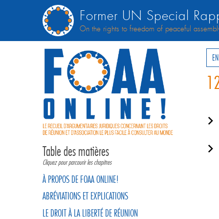
Former UN Special Rapp
On the rights to freedom of peaceful assembl
EN
12
Table des matières
Cliquez pour parcourir les chapitres
À PROPOS DE FOAA ONLINE!
ABRÉVIATIONS ET EXPLICATIONS
LE DROIT À LA LIBERTÉ DE RÉUNION