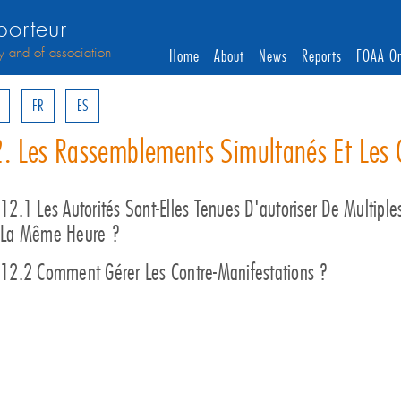
orteur
y and of association
Home
About
News
Reports
FOAA On
FR
ES
. Les Rassemblements Simultanés Et Les 
12.1 Les Autorités Sont-Elles Tenues D'autoriser De Multipl
La Même Heure ?
12.2 Comment Gérer Les Contre-Manifestations ?