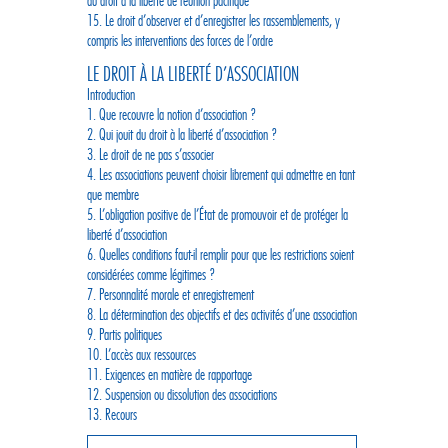
du droit à la liberté de réunion pacifique
15. Le droit d’observer et d’enregistrer les rassemblements, y
compris les interventions des forces de l’ordre
LE DROIT À LA LIBERTÉ D’ASSOCIATION
Introduction
1. Que recouvre la notion d’association ?
2. Qui jouit du droit à la liberté d’association ?
3. Le droit de ne pas s’associer
4. Les associations peuvent choisir librement qui admettre en tant
que membre
5. L’obligation positive de l’État de promouvoir et de protéger la
liberté d’association
6. Quelles conditions faut-il remplir pour que les restrictions soient
considérées comme légitimes ?
7. Personnalité morale et enregistrement
8. La détermination des objectifs et des activités d’une association
9. Partis politiques
10. L’accès aux ressources
11. Exigences en matière de rapportage
12. Suspension ou dissolution des associations
13. Recours