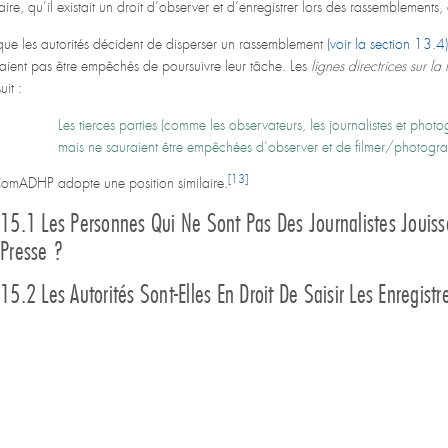
laire, qu’il existait un droit d’observer et d’enregistrer lors des rassemblements, 
que les autorités décident de disperser un rassemblement
(voir la section 13.4
aient pas être empêchés de poursuivre leur tâche. Les
lignes directrices sur la
uit :
Les tierces parties (comme les observateurs, les journalistes et pho
mais ne sauraient être empêchées d’observer et de filmer/photograp
[13]
omADHP adopte une position similaire.
15.1 Les Personnes Qui Ne Sont Pas Des Journalistes Jouiss
Presse ?
15.2 Les Autorités Sont-Elles En Droit De Saisir Les Enregist