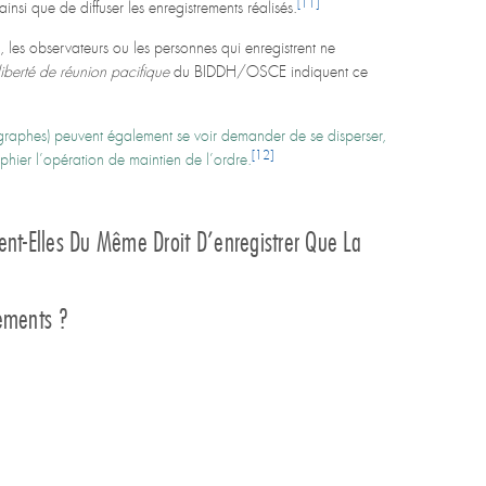
[11]
ainsi que de diffuser les enregistrements réalisés.
)
, les observateurs ou les personnes qui enregistrent ne
 liberté de réunion pacifique
du BIDDH/OSCE indiquent ce
tographes) peuvent également se voir demander de se disperser,
[12]
hier l’opération de maintien de l’ordre.
ent-Elles Du Même Droit D’enregistrer Que La
rements ?