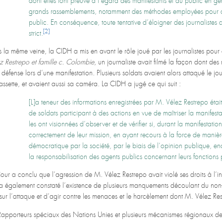
dont elles font preuve à l’égard des manifestants et du public en gén
grands rassemblements, notamment des méthodes employées pour cont
public. En conséquence, toute tentative d’éloigner des journalistes 
[2]
strict.
 la même veine, la CIDH a mis en avant le rôle joué par les journalistes pour 
z Restrepo et famille c. Colombie
, un journaliste avait filmé la façon dont d
 défense lors d’une manifestation. Plusieurs soldats avaient alors attaqué le jour
assette, et avaient aussi sa caméra. La CIDH a jugé ce qui suit :
[L]a teneur des informations enregistrées par M. Vélez Restrepo étai
de soldats participant à des actions en vue de maîtriser la manifesta
les ont visionnées d’observer et de vérifier si, durant la manifestati
correctement de leur mission, en ayant recours à la force de manièr
démocratique par la société, par le biais de l’opinion publique, enc
la responsabilisation des agents publics concernant leurs fonctions 
our a conclu que l’agression de M. Vélez Restrepo avait violé ses droits à l’int
 a également constaté l’existence de plusieurs manquements découlant du non-
sur l’attaque et d’agir contre les menaces et le harcèlement dont M. Vélez Restr
Rapporteurs spéciaux des Nations Unies et plusieurs mécanismes régionaux de