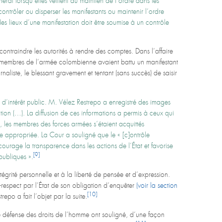
éral lorsqu’elles veillent au maintien de l’ordre dans les
rôler ou disperser les manifestants ou maintenir l’ordre
des lieux d’une manifestation doit être soumise à un contrôle
contraindre les autorités à rendre des comptes. Dans l’affaire
es membres de l’armée colombienne avaient battu un manifestant
naliste, le blessant gravement et tentant (sans succès) de saisir
t d’intérêt public. M. Vélez Restrepo a enregistré des images
tion (…). La diffusion de ces informations a permis à ceux qui
on, les membres des forces armées s’étaient acquittés
e appropriée. La Cour a souligné que le « [c]ontrôle
ourage la transparence dans les actions de l’État et favorise
[9]
publiques ».
égrité personnelle et à la liberté de pensée et d’expression.
respect par l’État de son obligation d’enquêter
(voir la section
[10]
epo a fait l’objet par la suite.
 défense des droits de l’homme ont souligné, d’une façon