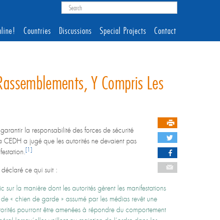
line!
Countries
Discussions
Special Projects
Contact
s Rassemblements, Y Compris Les
garantir la responsabilité des forces de sécurité
 CEDH a jugé que les autorités ne devaient pas
[1]
estation.
a déclaré ce qui suit :
c sur la manière dont les autorités gèrent les manifestations
le de « chien de garde » assumé par les médias revêt une
autorités pourront être amenées à répondre du comportement