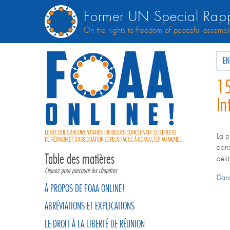
Former UN Special Rapp
On the rights to freedom of peaceful assembl
EN
15
In
La p
dans
Table des matières
déli
Cliquez pour parcourir les chapitres
Dans
À PROPOS DE FOAA ONLINE!
ABRÉVIATIONS ET EXPLICATIONS
LE DROIT À LA LIBERTÉ DE RÉUNION