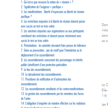
1. Qu’est-ce que recouvre la notion de « réunion » ?
2. Signification de l’exigence « pacifique »
3. Les manifestations : liberté d’expression ou liberté de réunion
pacifique ?
4. Les restrictions imposées à la liberté de réunion doivent passer
Dans
avec succès un test en trois volets
Véle
5. Les sanctions imposées aux organisateurs ou aux participants
sans
constituent des restrictions et doivent passer strictement avec
succès le test en trois volets
sa c
6. Perturbations : les autorités devraient faire preuve de tolérance
7. Gêne ou provocation : pas de motif pour l’interdiction ou le
déplacement d’un rassemblement
8. Les rassemblements concernant des personnages et intérêts
publics bénéficient d’une protection particulière
9. Le lieu des rassemblements
10. Le déroulement des rassemblements
11. Procédures de notification et d’autorisation des
rassemblements
La C
12. Les rassemblements simultanés et les contre-manifestations
Elle
13. La gestion des rassemblements par les membres des forces
14)
de l’ordre
14. L’obligation d’enquêter de manière effective sur les violations
Les 