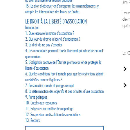
du droit à la liberté de réunion pacifique
simi
15. Le droit d’observer et d’enregistrer les rassemblements, y
compris les interventions des forces de l’ordre
Lors
devr
LE DROIT À LA LIBERTÉ D’ASSOCIATION
qui s
Introduction
1. Que recouvre la notion d’association ?
2. Qui jouit du droit à la liberté d’association ?
3. Le droit de ne pas s’associer
4. Les associations peuvent choisir librement qui admettre en tant
La C
que membre
5. L’obligation positive de l’État de promouvoir et de protéger la
liberté d’association
6. Quelles conditions faut-il remplir pour que les restrictions soient
considérées comme légitimes ?
7. Personnalité morale et enregistrement
8. La détermination des objectifs et des activités d’une association
9. Partis politiques
10. L’accès aux ressources
11. Exigences en matière de rapportage
12. Suspension ou dissolution des associations
13. Recours