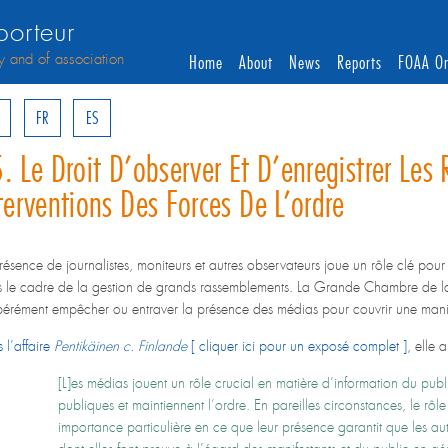
orteur
y and of association
Home
About
News
Reports
FOAA On
FR
ES
. Le Droit D’observer Et D’enregistrer Le
terventions Des Forces De L’ordre
résence de journalistes, moniteurs et autres observateurs joue un rôle clé pour 
 le cadre de la gestion de grands rassemblements. La Grande Chambre de la
bérément empêcher ou entraver la présence des médias pour couvrir une manif
 l’affaire
Pentikäinen c. Finlande
[ cliquer ici pour un exposé complet ]
, elle 
[L]es médias jouent un rôle crucial en matière d’information du publi
publiques et maintiennent l’ordre. En pareilles circonstances, le rô
importance particulière en ce que leur présence garantit que les 