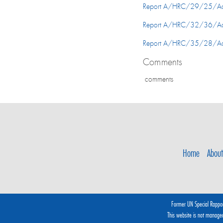
Report A/HRC/29/25/Add
Report A/HRC/32/36/Add
Report A/HRC/35/28/Add
Comments
comments
Home
About
Former UN Special Rappo
This website is not manag