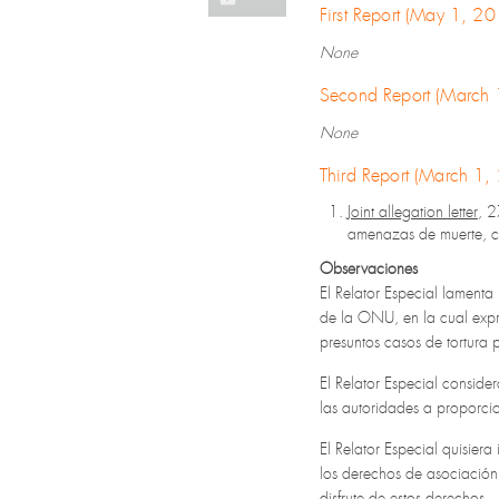
First Report (May 1, 
None
Second Report (March
None
Third Report (March 1
Joint allegation letter
, 
amenazas de muerte, c
Observaciones
El Relator Especial lament
de la ONU, en la cual expr
presuntos casos de tortura 
El Relator Especial conside
las autoridades a proporci
El Relator Especial quisiera
los derechos de asociación 
disfrute de estos derechos.