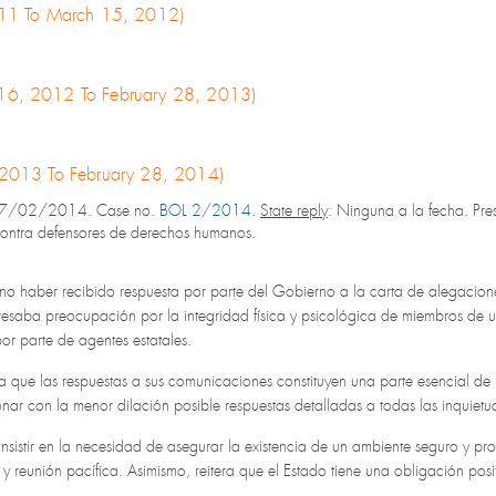
2011 To March 15, 2012)
 16, 2012 To February 28, 2013)
, 2013 To February 28, 2014)
27/02/2014. Case no.
BOL 2/2014
.
State reply
: Ninguna a la fecha. Pres
ontra defensores de derechos humanos.
a no haber recibido respuesta por parte del Gobierno a la carta de alegacio
esaba preocupación por la integridad física y psicológica de miembros de 
por parte de agentes estatales.
ra que las respuestas a sus comunicaciones constituyen una parte esencial d
onar con la menor dilación posible respuestas detalladas a todas las inquiet
 insistir en la necesidad de asegurar la existencia de un ambiente seguro y pro
y reunión pacífica. Asimismo, reitera que el Estado tiene una obligación posi