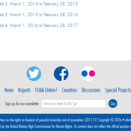
.3: March 1, 2014 to February 28, 2015
.3: March 1, 2015 to February 28, 2016
.4: March 1, 2016 to February 28, 2017
News
Reports
FOAA Online!
Countries
Discussions
Special Projects
Sign up for our newsletter
rteur on the rights to freedom of peaceful assembly and of association (2011-17) Copyright © 2026 •
info
ed by the
United Nations High Commissioner for Human Rights
. Its content does not reflect the official position