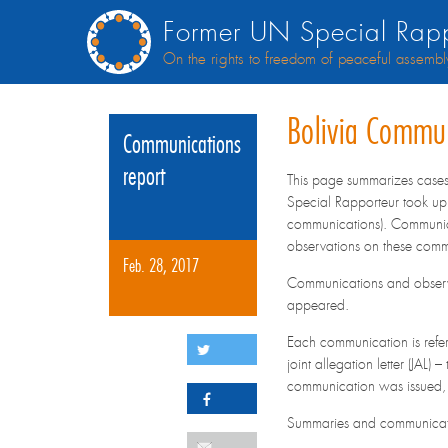
Former UN Special Rapp
On the rights to freedom of peaceful assembl
Bolivia Commu
Communications
report
This page summarizes cases
Special Rapporteur took up 
communications). Communica
observations on these comm
Feb. 28, 2017
Communications and observa
appeared.
Each communication is refere
joint allegation letter (JAL)
communication was issued, a
Summaries and communication