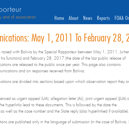
orteur
y and of association
Home
About
News
Reports
FOAA On
nications: May 1, 2011 To February 28,
 raised with Bolivia by the Special Rapporteur between May 1, 2011, (when
his functions) and February 28, 2017 (the date of the last public release of
tions are released to the public once per year. This page also contains
unications and on responses received from Bolivia.
tions are divided into sections based upon which observation report they or
nced as urgent appeal (UA), allegation letter (AL), joint urgent appeal (JUA) 
 – the hyperlinks lead to these documents. This is followed by the date the
s well as the case number and the State reply (also hyperlinked if available).
s are published only in the language of submission (in the case of Bolivia, 