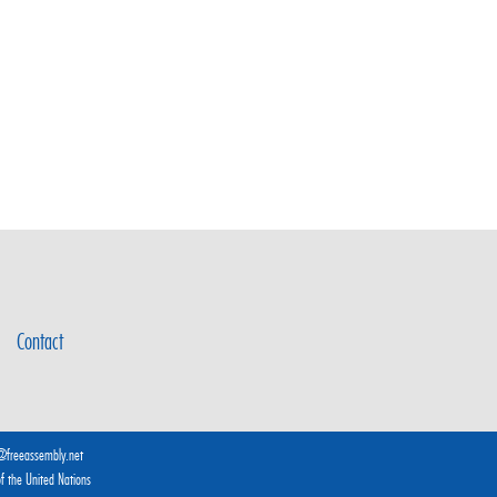
Contact
@freeassembly.net
 of the United Nations