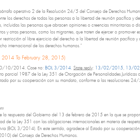
l párrafo operativo 2 de la Resolución 24/5 del Consejo de Derechos Humano
nte los derechos de todas las personas a la libertad de reunión pacífica y de
, incluidas las personas que abracen opiniones o creencias minoritarias o di
atos y otras personas, como los migrantes, que traten de ejercer o promover 
 restricción al libre ejercicio del derecho a la libertad de reunión pacífica
echo internacional de los derechos humanos.”
1, 2014 To February 28, 2015)
30/10/2014. Case no:
BOL 3/2014
.
State reply
:
13/02/2015
,
13/02
o parcial 1987 de la Ley 351 de Otorgación de Personalidades Jurídicas que 
Estado por su cooperación con su mandato, conforme a las resoluciones 
es
ce la respuesta del Gobierno del 13 de febrero de 2015 en la que se propor
ad de la Ley 351 con las obligaciones internacionales en materia de respet
livia (BOL 3/2014). En este sentido, agradece al Estado por su cooperació
010) del Consejo de Derechos Humanos.