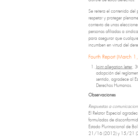
Se reitera el contenido de
respetar y proteger plename
contexto de unas elecciones
personas afiliadas a sindic
para asegurar que cualquier
incumben en virtud del der
Fourth Report (March 
Joint allegation letter
, 
adopción del reglament
sentido, agradece al 
Derechos Humanos.
Observaciones
Respuestas a comunicacion
El Relator Especial agrade
formuladas de disconformid
Estado Plurinacional de Bo
21/16 (2012) y 15/21 (2