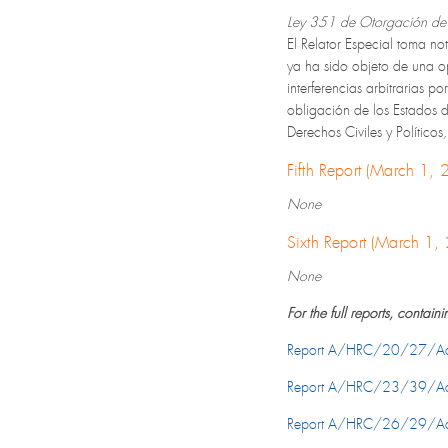
Ley 351 de Otorgación de P
El Relator Especial toma no
ya ha sido objeto de una
interferencias arbitrarias p
obligación de los Estados d
Derechos Civiles y Político
Fifth Report (March 1,
None
Sixth Report (March 1
None
For the full reports, contain
Report A/HRC/20/27/Ad
Report A/HRC/23/39/Add
Report A/HRC/26/29/Add