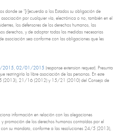
s donde se “[r]ecuerda a los Estados su obligación de
 asociación por cualquier vía, electrónica o no, también en el
sidentes, los defensores de los derechos humanos, las
esos derechos, y de adoptar todas las medidas necesarias
 y de asociación sea conforme con las obligaciones que les
/2015
,
02/01/2015
(response extension request). Presunta
restringiría la libre asociación de las personas. En este
24/5 (2013), 21/16 (2012) y 15/21 (2010) del Consejo de
ciona información en relación con las alegaciones
o y promoción de los derechos humanos contraídas por el
n con su mandato, conforme a las resoluciones 24/5 (2013),