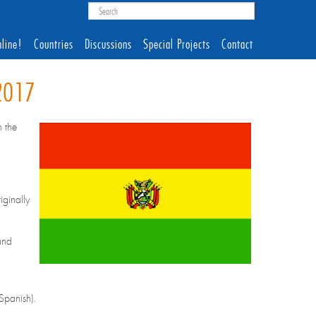
line!
Countries
Discussions
Special Projects
Contact
 2017
 the
iginally
and
Spanish).