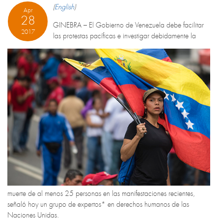
(
English
)
Apr
28
GINEBRA – El Gobierno de Venezuela debe facilitar
2017
las protestas pacíficas e investigar debidamente la
muerte de al menos 25 personas en las manifestaciones recientes,
señaló hoy un grupo de expertos* en derechos humanos de las
Naciones Unidas.