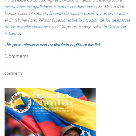
(*) Los expertos: la Sra. Agnès Callamard, Relatora Especial sobre
ejecuciones extrajudiciales, sumarias o arbitrarias
; el Sr. Maina Kiai,
Relator Especial sobre
la libertad de reunión pacífica y de asociación
;
el Sr. Michel Forst, Relator Especial
sobre la situación de los defensores
de los derechos humanos
; y el Grupo de Trabajo sobre la
Detención
Arbitraria
.
This press release is also available in English at this link
.
Comments
comments