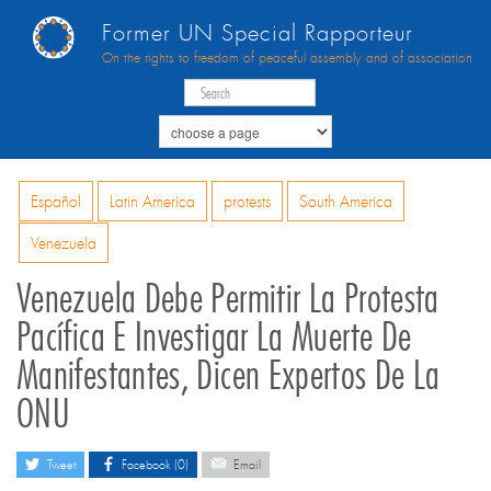
Former UN Special Rapporteur
On the rights to freedom of peaceful assembly and of association
Español
Latin America
protests
South America
Venezuela
Venezuela Debe Permitir La Protesta
Pacífica E Investigar La Muerte De
Manifestantes, Dicen Expertos De La
ONU
Tweet
Facebook (0)
Email