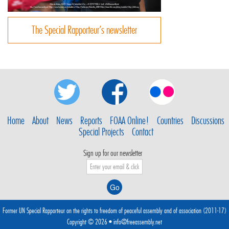
The Special Rapporteur’s newsletter
Home
About
News
Reports
FOAA Online!
Countries
Discussions
Special Projects
Contact
Sign up for our newsletter
Former UN Special Rapporteur on the rights to freedom of peaceful assembly and of association (2011-17)
Copyright © 2026 •
info@freeassembly.net