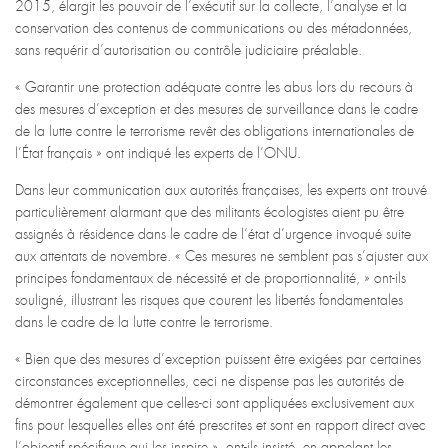
2015, élargit les pouvoir de l’exécutif sur la collecte, l’analyse et la
conservation des contenus de communications ou des métadonnées,
sans requérir d’autorisation ou contrôle judiciaire préalable.
« Garantir une protection adéquate contre les abus lors du recours à
des mesures d’exception et des mesures de surveillance dans le cadre
de la lutte contre le terrorisme revêt des obligations internationales de
l’État français » ont indiqué les experts de l’ONU.
Dans leur communication aux autorités françaises, les experts ont trouvé
particulièrement alarmant que des militants écologistes aient pu être
assignés à résidence dans le cadre de l’état d’urgence invoqué suite
aux attentats de novembre. « Ces mesures ne semblent pas s’ajuster aux
principes fondamentaux de nécessité et de proportionnalité, » ont-ils
souligné, illustrant les risques que courent les libertés fondamentales
dans le cadre de la lutte contre le terrorisme.
« Bien que des mesures d’exception puissent être exigées par certaines
circonstances exceptionnelles, ceci ne dispense pas les autorités de
démontrer également que celles-ci sont appliquées exclusivement aux
fins pour lesquelles elles ont été prescrites et sont en rapport direct avec
l’objectif spécifique qui les inspire », ont-ils insisté, en appelant les