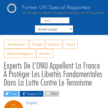
Former UN Special Rapporteur
On the rights to freedom of peaceful assembly and of association
"anti-terrorism"
Europe
français
France
state of emergency
terrorism
Experts De L’ONU Appellent La France
À Protéger Les Libertés Fondamentales
Dans La Lutte Contre Le Terrorisme
Tweet
Facebook (0)
Email
(
English
)
Jan