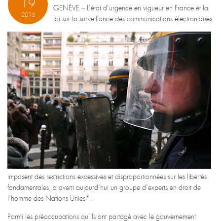
19
GENÈVE – L’état d’urgence en vigueur en France et la
2016
loi sur la surveillance des communications électroniques
imposent des restrictions excessives et disproportionnées sur les libertés
fondamentales, a averti aujourd’hui un groupe d’experts en droit de
l’homme des Nations Unies*.
Parmi les préoccupations qu’ils ont partagé avec le gouvernement