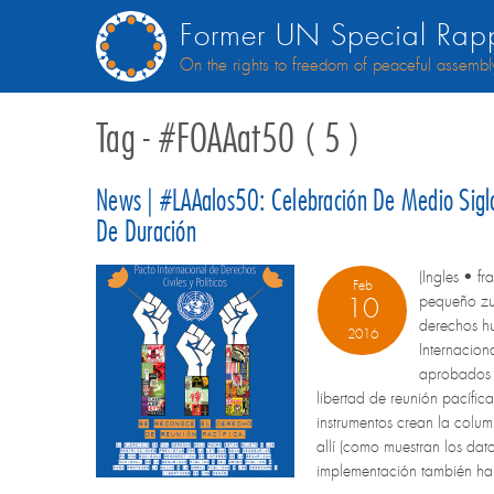
Former UN Special Rapp
On the rights to freedom of peaceful assembl
Tag - #FOAAat50 ( 5 )
News | #LAAalos50: Celebración De Medio Siglo
De Duración
(Ingles • 
Feb
pequeño zum
10
derechos hu
2016
Internacion
aprobados 
libertad de reunión pacífic
instrumentos crean la colum
allí (como muestran los da
implementación también ha 