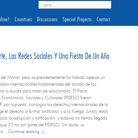
line!
Countries
Discussions
Special Projects
Contact
te, Las Redes Sociales Y Una Fiesta De Un Año
o del Mono), pero sorprendentemente ha habido apenas un
tados internacionales fundamentales del mundo de los
a tu ayuda para tratar de solucionarlo. El Pacto
os Económicos, Sociales y Culturales (PIDESC) fueron
por supuesto, consagra los derechos internacionales de la
e el derecho a formar sindicatos y a la huelga. Juntos, estos
hacia la adopción y ratificación, y todavía no hemos llegado
 que 33 no son parte del PIDESC). Sin duda, su
ón...
Continue reading →