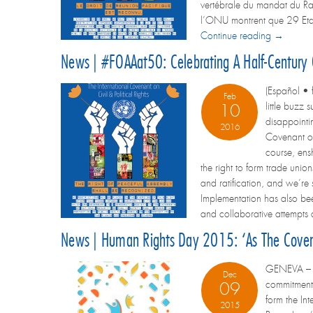
vertébrale du mandat du Rapp
l’ONU montrent que 29 Etats
Continue reading →
News | #FOAAat50: Celebrating A Half-Century O
(Español • 
Feb
little buzz 
10
disappointin
2016
Covenant o
course, ens
the right to form trade unio
and ratification, and we’re 
Implementation has also bee
and collaborative attempts 
News | Human Rights Day 2015: ‘As The Covenan
GENEVA – Sp
Dec
commitment 
09
form the In
2015