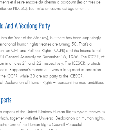
ents et il reste encore du chemin à parcourir (les chiffres de
ties au PIDESC). Leur mise en œuvre est également...
ia And A Yearlong Party
o the Year of the Monkey), but there has been surprisingly
ernational human rights treaties are turning 50. That's a
nant on Civil and Political Rights (ICCPR) and the International
e UN General Assembly on December 16, 1966. The ICCPR, of
ion in articles 21 and 22, respectively. The ICESCR, protects
 Special Rapporteur’s mandate. It was a long road to adoption
 to the ICCPR, while 33 are not party to the ICESCR).
al Declaration of Human Rights – represent the most ambitious
perts
xperts of the United Nations Human Rights system renews its
hich, together with the Universal Declaration on Human rights,
mechanisms of the Human Rights Council –‘Special