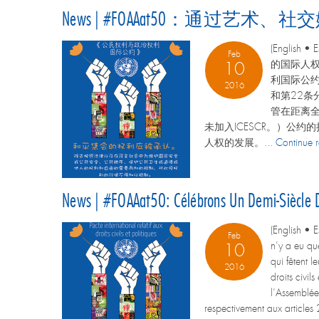
News | #FOAAat50：
(Engli
Feb
的国际人权
10
利国际公约
2016
和第22条
管在距离全
未加入ICESCR。）公
人权的发展。...
Continue 
News | #FOAAat50: Célébrons Un Demi-Siècle Des
(English •
Feb
n’y a eu que
10
qui fêtent l
2016
droits civil
l’Assemblée
respectivement aux articles 