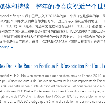
通过艺术、社交媒体和持续一整年的晚会庆祝近
sh • Español • français) 我们已经步入了2016年的第二个月
条约的50周年大庆的声音却少的可怜。 这是个令人感到遗憾的发现——
》（ICCPR）和《经济、社会和文化权利国际公约》（ICESCR）都是在19
分别确立了国际法上和平集会和结社的自由权利。ICESCR保护了组织工
世界所有国家批准加入还有相当长的一段路需要走。（根据联合国的数据显示
约的执行情况也尚不理想。但是，ICCPR和ICESCR与《国际人权宣言》
reading →
 Droits De Réunion Pacifique Et D’association Par L’art, 
 Español • 中文) Nous en sommes déjà au deuxième mois de l’année 2016 (et 
 peu d’attention autour de l’un des anniversaires les plus importants de l’année
eur 50 ans cette année. Cette situation est décevante – et nous avons besoin de
s et politiques (PIDCP) et le Pacte international relatif aux droits économiques,
 générale de l’ONU le 16 décembre 1966. Le PIDCP consacre bien entendu les 
21 et 22. Le PIDESC protège quant à lui le droit de former des syndicats et de