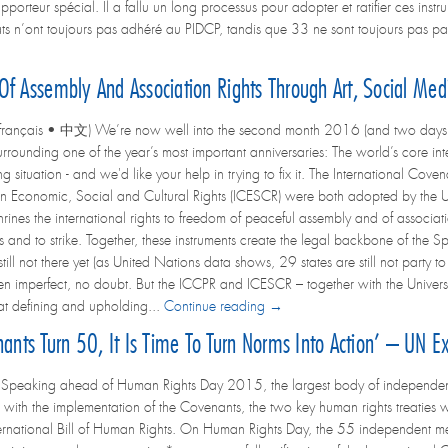
orteur spécial. Il a fallu un long processus pour adopter et ratifier ces instrum
 n’ont toujours pas adhéré au PIDCP, tandis que 33 ne sont toujours pas par
f Assembly And Association Rights Through Art, Social Med
français • 中文) We’re now well into the second month 2016 (and two days int
surrounding one of the year’s most important anniversaries: The world’s core int
g situation - and we'd like your help in trying to fix it. The International Cove
n Economic, Social and Cultural Rights (ICESCR) were both adopted by th
hrines the international rights to freedom of peaceful assembly and of associat
ns and to strike. Together, these instruments create the legal backbone of the
still not there yet (as United Nations data shows, 29 states are still not party
n imperfect, no doubt. But the ICCPR and ICESCR – together with the Univers
at defining and upholding...
Continue reading →
ts Turn 50, It Is Time To Turn Norms Into Action’ – UN Ex
eaking ahead of Human Rights Day 2015, the largest body of independent e
with the implementation of the Covenants, the two key human rights treaties w
ternational Bill of Human Rights. On Human Rights Day, the 55 independent 