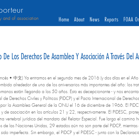
orteur
y and of association
Home
About
News
Reports
FOAA On
 De Los Derechos De Asamblea Y Asociación A Través Del Ar
francés • 中文) Ya entramos en el segundo mes de 2016 (y dos días en el Añ
bido alrededor de uno de los aniversarios más importantes del año: los tra
manos están llegando a los 50 años. Esto es decepcionante - y nos encantarí
al de Derechos Civiles y Políticos (PIDCP) y el Pacto Internacional de Derech
por la Asamblea General de la ONU el 16 de diciembre de 1966. El PIDCP, 
a y de asociación en los artículos 21 y 22, respectivamente. El PIDESC, proteg
na vertebral jurídica del mandato del Relator Especial. Fue largo el camino 
tos de las Naciones Unidas, 29 estados aún no son parte del PIDCP, mientras
sido imperfecta. Sin embargo, el PIDCP y el PIDESC - junto con la Declaraci